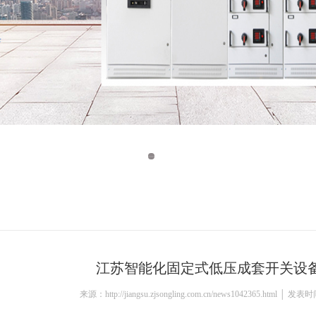
江苏智能化固定式低压成套开关设
来源：http://jiangsu.zjsongling.com.cn/news1042365.html │ 发