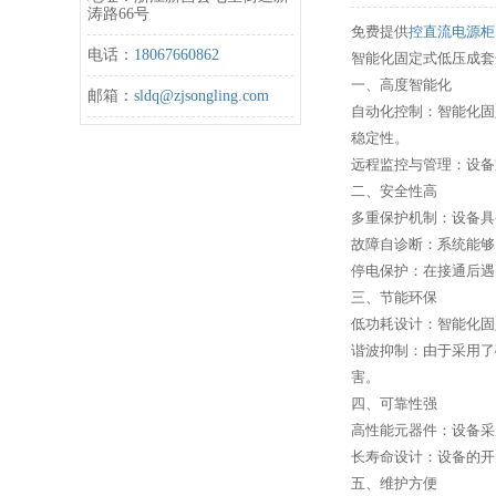
涛路66号
免费提供
控直流电源柜
电话：
18067660862
智能化固定式低压成套
一、高度智能化
邮箱：
sldq@zjsongling.com
自动化控制：智能化固
稳定性。
远程监控与管理：设备
二、安全性高
多重保护机制：设备具
故障自诊断：系统能够
停电保护：在接通后遇
三、节能环保
低功耗设计：智能化固
谐波抑制：由于采用了
害。
四、可靠性强
高性能元器件：设备采
长寿命设计：设备的开
五、维护方便