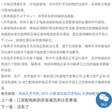
1.为保证维修安全，主电路接地。在外壳打开后的维护过程中，应能将主电路
与接地电极连接。
2.柜体截面不小于50 x 5，并带有各柜间铜排连接板。
3.外壳接地。所有不属于主电路或辅助电路且需要接地的金属部件均接地。
4.接地电路的移相、移相必须能经受动热稳定性试验.接地地点的接触面和接
地截面在发生故障时应保证接地电流的安全通道。固定接地螺栓直径不得小
于12mm，接地位置应标有接地标志。
5.隔离开关和接地开关应指定其联合位置，便于出境检查。隔离开关和接地开
关在操作过程中不能因可能的努力而错误地断开或断开。
6.高低开关柜应分为多个隔板，其中不仅要满足正常运行条件，还对电弧的作
用进行了限制.母线、隔离线、电缆和继电仪表等功能单元之间的隔板需要镀
锌涂层。
集科研、生产、技术服务为一体的浙江松菱电气有限公司,主要主营产品有:控
直流电源柜,XL动力配电箱和低压开关柜,目前在市场上已经拥有较大规模和发
展。
相关标签：
高低压开关柜
,
XBJ1-10紧凑型箱式变电站
,
不锈钢配电箱
,
上一条：
江苏配电柜的安装规范和注意事项
微信
下一条：
没有了