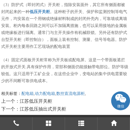
（3）防护式（即封闭式）开关柜，指除安装面外，其它所有侧面都被
封闭起来的一种
低压开关柜
。这种柜子的开关、保护和监测控制等电气
元件，均安装在一个用钢或绝缘材料制成的封闭外壳内，可靠墙或离墙
安装。柜内每条回路之间可以不加隔离措施，也可以采用接地的金属板
或绝缘板进行隔离。通常门与主开关操作有机械联锁。另外还有防护式
台型开关柜（即控制台），面板上装有控制、测量、信号等电器。防护
式开关柜主要用作工艺现场的配电装置
（4）固定式面板开关柜常称为开关板或配电屏。这是一个带面板遮拦
的开放式开关.具有保护作用，背部和侧面仍能接触带电部位。防护等级
较低。这只适用于工矿企业，在这些企业中，变电站的集中供电需要较
少的不间断可靠供电成本。
相关标签：
配电箱
,
动力配电箱
,
数控直流电源柜
,
上一个：
江苏低压开关柜
微信
下一个：
江苏低压抽出式开关柜