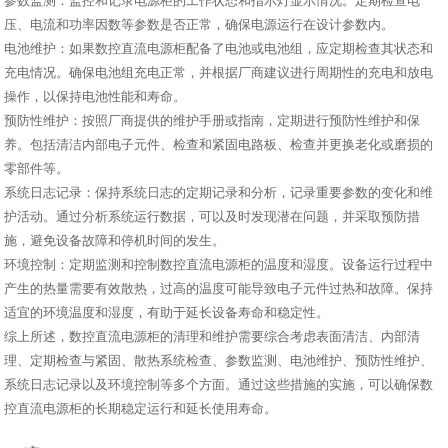
参数监测：监控和记录电源柜的工作状态和指示灯显示情况。定期检查电
压、电流和功率因数等参数是否正常，确保电源运行在设计参数内。
电池维护：如果数控直流电源柜配备了电池或电池组，应定期检查其状态和
充电情况。确保电池组充电正常，并根据厂商建议进行周期性的充电和放电
操作，以保持电池性能和寿命。
预防性维护：按照厂商提供的维护手册或指南，定期进行预防性维护和保
养。包括清洁内部电子元件、检查和紧固电路板、检查并更换老化或磨损的
零部件等。
系统日志记录：保持系统日志的定期记录和分析，记录重要参数的变化和维
护活动。通过分析系统运行数据，可以及时发现潜在问题，并采取预防措
施，避免设备故障和停机时间的发生。
环境控制：定期监测和控制数控直流电源柜的温度和湿度。设备运行过程中
产生的热量需要有效散热，过高的温度可能导致电子元件过热和故障。保持
适宜的环境温度和湿度，有助于延长设备寿命和稳定性。
综上所述，数控直流电源柜的清理和维护需要综合考虑表面清洁、内部清
理、定期检查与紧固、散热系统检查、参数监测、电池维护、预防性维护、
系统日志记录以及环境控制等多个方面。通过这些措施的实施，可以确保数
控直流电源柜的长期稳定运行和延长使用寿命。