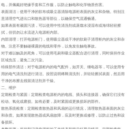
电，并佩戴好绝缘手套和工作服，以防止触电和化学物质伤害。
表面清洁：使用干净的软布或吸尘器清除电源柜表面的灰尘和杂物。特别注
意清理空气进出口和散热器等部位，以确保空气流通畅通。
如果表面有顽固污渍，可以使用中性清洗剂或蒸馏水浸湿布或海绵轻轻擦
拭，但切勿让水流进入电源柜内部。
内部清理：打开电源柜门，使用吸尘器或干净的软刷子清理柜内的灰尘和杂
物。注意不要触碰裸露的电线和零件，以免发生触电事故。
对于难以触及的死角，可以使用毛刷和吸尘器配合进行清理，同时保持作业
区域负压，避免二次污染。
特殊部件清洁：对于电源柜内的电气配件，如开关、继电器等，可以使用专
用的电气清洗剂进行清洁。按照说明稀释清洗剂，并轻轻擦拭表面，然后用
干净的布擦去残留清洁剂并干燥。
二、维护
定期检查与紧固：定期检查电源柜内的电线、插头和连接器，确保它们没有
松动、氧化或磨损。如有必要，及时紧固或更换损坏的部件。
散热系统检查：定期检查散热器和风扇的运行情况，清理散热器表面的灰尘
和杂质。如果发现散热器或风扇故障，应及时更换或修理，以防止过热和设
备损坏。